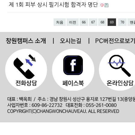
제 1회 피부 상시 필기시험 합격자 명단
처음
이전
66
67
68
69
70
맨