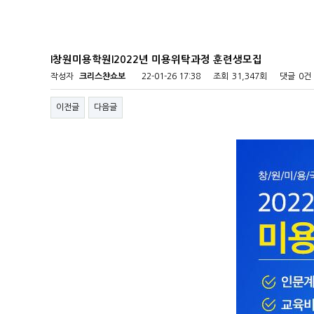
l창원미용학원l2022년 미용위탁과정 훈련생모집
작성자
크리스챤쇼보
22-01-26 17:38
조회
31,347회
댓글
0건
이전글
다음글