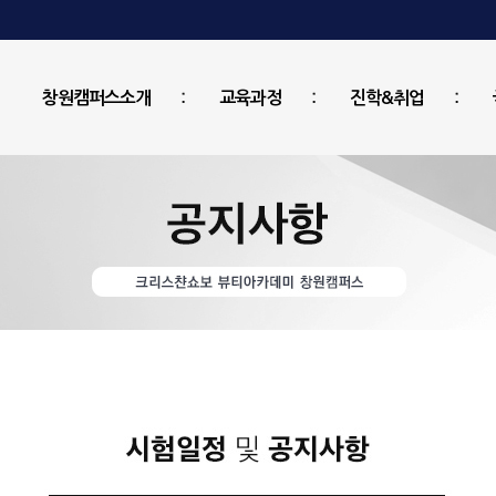
창원캠퍼스소개
교육과정
진학&취업