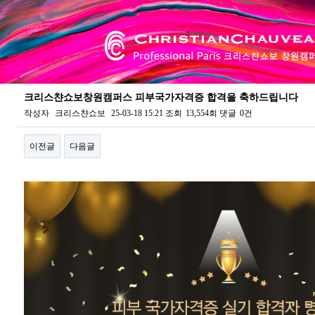
크리스챤쇼보창원캠퍼스 피부국가자격증 합격을 축하드립니다
작성자
크리스챤쇼보
25-03-18 15:21
조회
13,554회
댓글
0건
이전글
다음글
본문