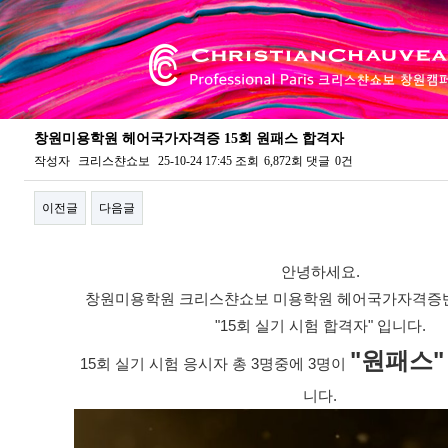
창원미용학원 헤어국가자격증 15회 원패스 합격자
작성자
크리스챤쇼보
25-10-24 17:45
조회
6,872회
댓글
0건
이전글
다음글
본문
안녕하세요.
창원미용학원 크리스챤쇼보 미용학원 헤어국가자격증반
"15회 실기 시험 합격자" 입니다.
"원패스"
15회 실기 시험 응시자 총 3명중에 3명이
니다.